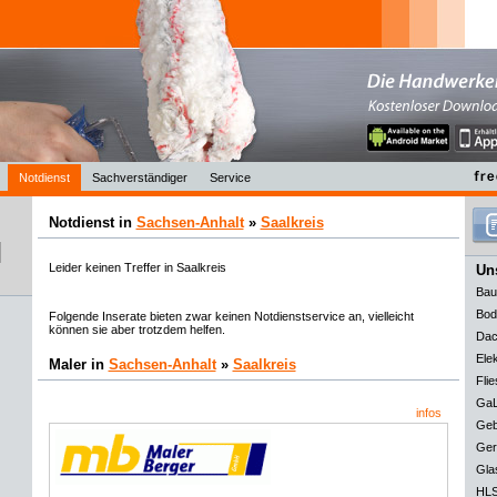
Notdienst
Sachverständiger
Service
Notdienst in
Sachsen-Anhalt
»
Saalkreis
Leider keinen Treffer in Saalkreis
Uns
Bau
Bod
Folgende Inserate bieten zwar keinen Notdienstservice an, vielleicht
können sie aber trotzdem helfen.
Dac
Elek
Maler in
Sachsen-Anhalt
»
Saalkreis
Flie
GaL
infos
Geb
Ger
Gla
HLS