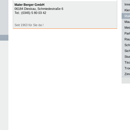
Inn
Maler Berger GmbH
06184
Dieskau
, Schmiedestraße 6
Kle
Tel.:
(0345) 5 80 03 42
Mal
Mau
Seit 1963 für Sie da !
Meta
Park
Rau
Sch
Sich
Stu
Tisc
Tro
Zim