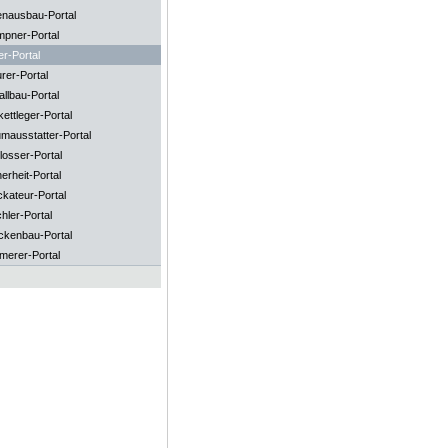
enausbau-Portal
mpner-Portal
er-Portal
rer-Portal
llbau-Portal
ettleger-Portal
mausstatter-Portal
losser-Portal
erheit-Portal
ckateur-Portal
hler-Portal
ckenbau-Portal
merer-Portal