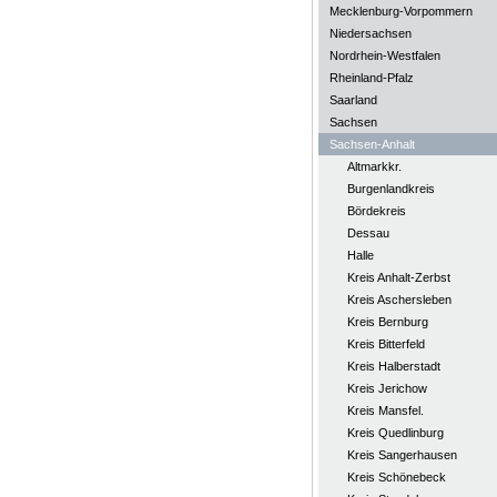
Mecklenburg-Vorpommern
Niedersachsen
Nordrhein-Westfalen
Rheinland-Pfalz
Saarland
Sachsen
Sachsen-Anhalt
Altmarkkr.
Burgenlandkreis
Bördekreis
Dessau
Halle
Kreis Anhalt-Zerbst
Kreis Aschersleben
Kreis Bernburg
Kreis Bitterfeld
Kreis Halberstadt
Kreis Jerichow
Kreis Mansfel.
Kreis Quedlinburg
Kreis Sangerhausen
Kreis Schönebeck