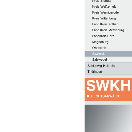
Kreis Stendal
Kreis Weißenfels
Kreis Wernigerode
Kreis Wittenberg
Land Kreis Köthen
Land Kreis Merseburg
Landkreis Harz
Magdeburg
Ohrekreis
Saalkreis
Salzwedel
Schleswig-Holstein
Thüringen