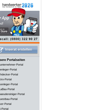
ere Portalseiten
unternehmer-Portal
enleger-Portal
hdecker-Portal
tro-Portal
senleger-Portal
aBau-Portal
aeudereiniger-Portal
uestbau-Portal
ser-Portal
-Portal