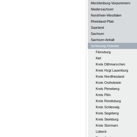
Mecklenburg-Vorpommern
Niedersachsen
Nordrhein-Westfalen
Rheinland-Pfalz
Saarland
Sachsen
Sachsen-Anhalt
Schleswig-Holstein
Flensburg
Kiel
Kreis Dithmarschen
Kreis Hzgt Lauenburg
Kreis Nordfriesland
Kreis Ostholstein
Kreis Pinneberg
Kreis Plön
Kreis Rendsburg
Kreis Schleswig
Kreis Segeberg
Kreis Steinburg
Kreis Stormarn
Lübeck