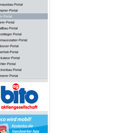
enausbau-Portal
mpner-Portal
er-Portal
rer-Portal
llbau-Portal
ettleger-Portal
mausstatter-Portal
losser-Portal
erheit-Portal
ckateur-Portal
hler-Portal
ckenbau-Portal
merer-Portal