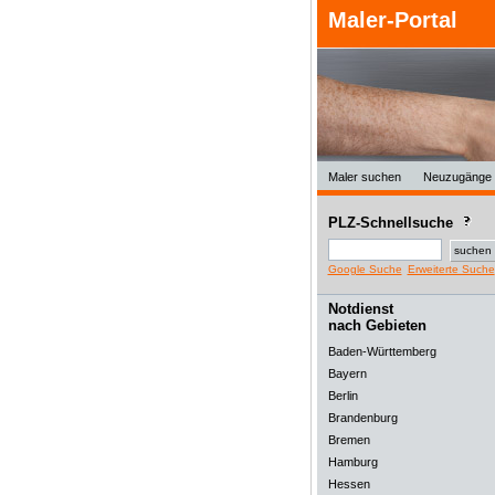
Maler-Portal
Maler suchen
Neuzugänge
PLZ-Schnellsuche
Google Suche
Erweiterte Suche
Notdienst
nach Gebieten
Baden-Württemberg
Bayern
Berlin
Brandenburg
Bremen
Hamburg
Hessen