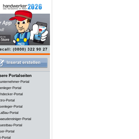
ere Portalseiten
unternehmer-Portal
enleger-Portal
hdecker-Portal
tro-Portal
senleger-Portal
aBau-Portal
aeudereiniger-Portal
uestbau-Portal
ser-Portal
-Portal