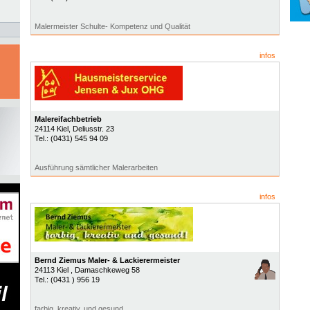
Malermeister Schulte- Kompetenz und Qualität
infos
Malereifachbetrieb
24114
Kiel
, Deliusstr. 23
Tel.:
(0431) 545 94 09
Ausführung sämtlicher Malerarbeiten
infos
Bernd Ziemus Maler- & Lackierermeister
24113
Kiel
, Damaschkeweg 58
Tel.:
(0431 ) 956 19
farbig, kreativ, und gesund