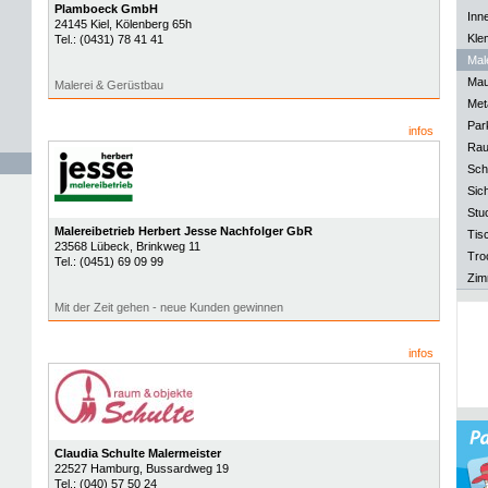
Plamboeck GmbH
Inn
24145
Kiel
, Kölenberg 65h
Kle
Tel.:
(0431) 78 41 41
Mal
Mau
Malerei & Gerüstbau
Meta
Park
infos
Rau
Sch
Sich
Stu
Malereibetrieb Herbert Jesse Nachfolger GbR
Tisc
23568
Lübeck
, Brinkweg 11
Tro
Tel.:
(0451) 69 09 99
Zim
Mit der Zeit gehen - neue Kunden gewinnen
infos
Claudia Schulte Malermeister
22527
Hamburg
, Bussardweg 19
Tel.:
(040) 57 50 24