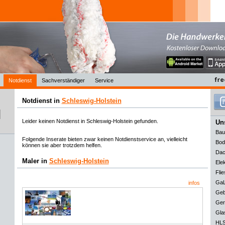
Notdienst
Sachverständiger
Service
Notdienst in
Schleswig-Holstein
Leider keinen Notdienst in Schleswig-Holstein gefunden.
Uns
Bau
Folgende Inserate bieten zwar keinen Notdienstservice an, vielleicht
Bod
können sie aber trotzdem helfen.
Dac
Maler in
Schleswig-Holstein
Elek
Flie
GaL
infos
Geb
Ger
Gla
HLS