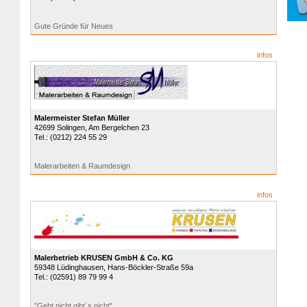
Gute Gründe für Neues
infos
Malermeister Stefan Müller
42699
Solingen
, Am Bergelchen 23
Tel.:
(0212) 224 55 29
Malerarbeiten & Raumdesign
infos
Malerbetrieb KRUSEN GmbH & Co. KG
59348
Lüdinghausen
, Hans-Böckler-Straße 59a
Tel.:
(02591) 89 79 99 4
"Geht nicht gibt´s nicht"