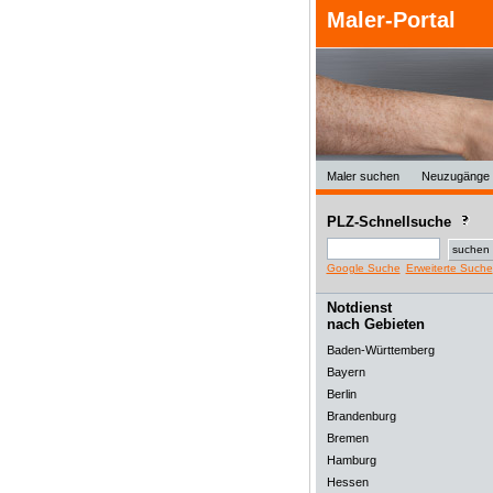
Maler-Portal
Maler suchen
Neuzugänge
PLZ-Schnellsuche
Google Suche
Erweiterte Suche
Notdienst
nach Gebieten
Baden-Württemberg
Bayern
Berlin
Brandenburg
Bremen
Hamburg
Hessen