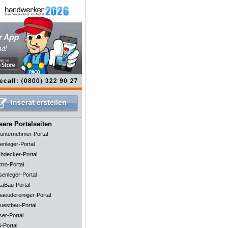
ere Portalseiten
unternehmer-Portal
enleger-Portal
hdecker-Portal
tro-Portal
senleger-Portal
aBau-Portal
aeudereiniger-Portal
uestbau-Portal
ser-Portal
-Portal