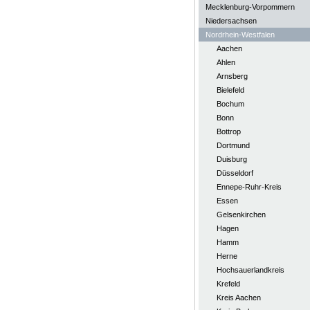
Mecklenburg-Vorpommern
Niedersachsen
Nordrhein-Westfalen
Aachen
Ahlen
Arnsberg
Bielefeld
Bochum
Bonn
Bottrop
Dortmund
Duisburg
Düsseldorf
Ennepe-Ruhr-Kreis
Essen
Gelsenkirchen
Hagen
Hamm
Herne
Hochsauerlandkreis
Krefeld
Kreis Aachen