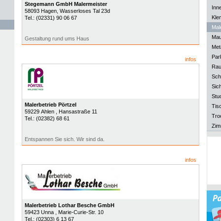
Stegemann GmbH Malermeister
Inn
58093
Hagen
, Wasserloses Tal 23d
Kle
Tel.:
(02331) 90 06 67
Mal
Mau
Gestaltung rund ums Haus
Meta
Park
infos
Rau
Sch
Sich
Stu
Malerbetrieb Pörtzel
Tisc
59229
Ahlen
, Hansastraße 11
Tro
Tel.:
(02382) 68 61
Zim
Entspannen Sie sich. Wir sind da.
infos
Malerbetrieb Lothar Besche GmbH
59423
Unna
, Marie-Curie-Str. 10
Tel.:
(02303) 6 13 67