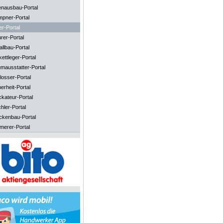
enausbau-Portal
mpner-Portal
er-Portal
rer-Portal
llbau-Portal
ettleger-Portal
mausstatter-Portal
losser-Portal
erheit-Portal
ckateur-Portal
hler-Portal
ckenbau-Portal
merer-Portal