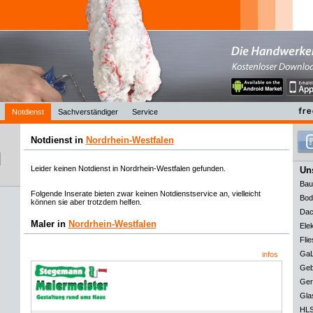
Notdienst
Sachverständiger
Service
Notdienst in
Nordrhein-Westfalen
Leider keinen Notdienst in Nordrhein-Westfalen gefunden.
Uns
Bau
Folgende Inserate bieten zwar keinen Notdienstservice an, vielleicht
Bod
können sie aber trotzdem helfen.
Dac
Maler in
Nordrhein-Westfalen
Elek
Flie
GaL
infos
Geb
Ger
Gla
HLS