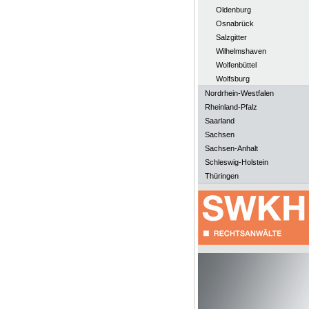
Oldenburg
Osnabrück
Salzgitter
Wilhelmshaven
Wolfenbüttel
Wolfsburg
Nordrhein-Westfalen
Rheinland-Pfalz
Saarland
Sachsen
Sachsen-Anhalt
Schleswig-Holstein
Thüringen