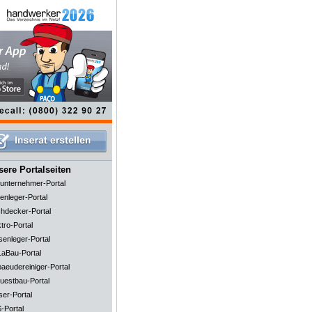
ere Portalseiten
unternehmer-Portal
enleger-Portal
hdecker-Portal
tro-Portal
senleger-Portal
aBau-Portal
aeudereiniger-Portal
uestbau-Portal
ser-Portal
-Portal