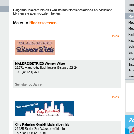
Inn
Folgende Inserate bieten zwar keinen Notdienstservice an, vielleicht
Kle
können sie aber trotzdem helfen.
Mal
Maler in
Niedersachsen
Mau
Meta
Park
infos
Rau
Sch
Sich
Stu
MALEREIBETRIEB Werner Witte
Tisc
21271
Hanstedt
, Buchholzer Strasse 22-24
Tro
Tel.:
(04184) 371
Zim
Seit über 50 Jahren
infos
City Painting GmbH Malereibetrieb
21435
Stelle
, Zur Wassermühle 1c
Tel.:
(04174) 64 56 81