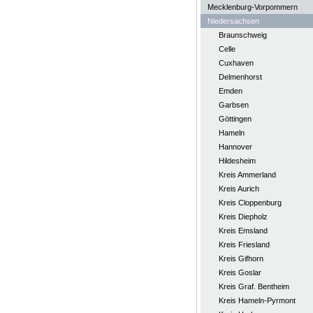
Mecklenburg-Vorpommern
Niedersachsen
Braunschweig
Celle
Cuxhaven
Delmenhorst
Emden
Garbsen
Göttingen
Hameln
Hannover
Hildesheim
Kreis Ammerland
Kreis Aurich
Kreis Cloppenburg
Kreis Diepholz
Kreis Emsland
Kreis Friesland
Kreis Gifhorn
Kreis Goslar
Kreis Graf. Bentheim
Kreis Hameln-Pyrmont