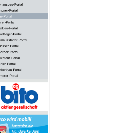
enausbau-Portal
mpner-Portal
er-Portal
rer-Portal
llbau-Portal
ettleger-Portal
mausstatter-Portal
losser-Portal
erheit-Portal
ckateur-Portal
hler-Portal
ckenbau-Portal
merer-Portal