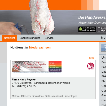
Notdienst
Sachverständiger
Service
Notdienst in
Niedersachsen
Uns
infos
Bau
Bod
Dac
Elek
Firma Hans Peycke
Flie
27476
Cuxhaven - Sahlenburg
, Berenscher Weg 8
GaL
Tel.:
(04721) 2 91 05
Geb
Ger
Malerei-Glaserei-Gerüstbau-Schlüsseldienst-Bodenleger
Gla
HLS