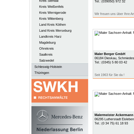
Kreis Stendal
Tel.:
(039050) 972 32
Kreis Weißenfels
Kreis Wernigerode
Wir freuen uns über Ihre An
Kreis Wittenberg
Land Kreis Köthen
Land Kreis Merseburg
Landkreis Harz
Magdeburg
Ohrekreis
Maler Berger GmbH
Saalkreis
06184
Dieskau
, Schmiedes
Salzwedel
Tel.:
(0345) 5 80 03 42
Schleswig-Holstein
Thüringen
Seit 1963 für Sie da !
Malermeister Ackermann
06295
Lutherstadt Eisleben
Tel.:
(0 34 75) 61 18 93