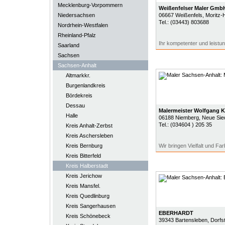
Mecklenburg-Vorpommern
Weißenfelser Maler Gmb
Niedersachsen
06667
Weißenfels
, Moritz-H
Tel.:
(03443) 803688
Nordrhein-Westfalen
Rheinland-Pfalz
Ihr kompetenter und leistun
Saarland
Sachsen
Sachsen-Anhalt
Altmarkkr.
Burgenlandkreis
Bördekreis
Dessau
Malermeister Wolfgang K
Halle
06188
Niemberg
, Neue Sie
Tel.:
(034604 ) 205 35
Kreis Anhalt-Zerbst
Kreis Aschersleben
Kreis Bernburg
Wir bringen Vielfalt und Fa
Kreis Bitterfeld
Kreis Halberstadt
Kreis Jerichow
Kreis Mansfel.
Kreis Quedlinburg
Kreis Sangerhausen
EBERHARDT
Kreis Schönebeck
39343
Bartensleben
, Dorfst