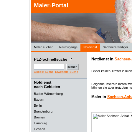
Maler-Portal
Maler suchen
Neuzugänge
Notdienst
Sachverständiger
Notdienst in
Sachsen-
PLZ-Schnellsuche
Leider keinen Treffer in Krei
Google Suche
Erweiterte Suche
Notdienst
Folgende Inserate bieten zwa
nach Gebieten
können sie aber trotzdem he
Baden-Württemberg
Maler in
Sachsen-Anha
Bayern
Berlin
Brandenburg
Bremen
Hamburg
Hessen