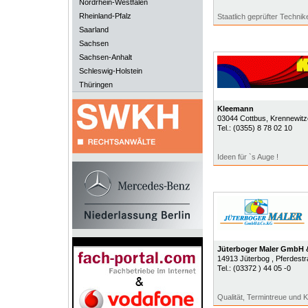
Nordrhein-Westfalen
Rheinland-Pfalz
Staatlich geprüfter Technik
Saarland
Sachsen
Sachsen-Anhalt
Schleswig-Holstein
Thüringen
Kleemann
03044
Cottbus
, Krennewitz
Tel.:
(0355) 8 78 02 10
Ideen für `s Auge !
Jüterboger Maler GmbH
14913
Jüterbog
, Pferdest
Tel.:
(03372 ) 44 05 -0
Qualität, Termintreue und