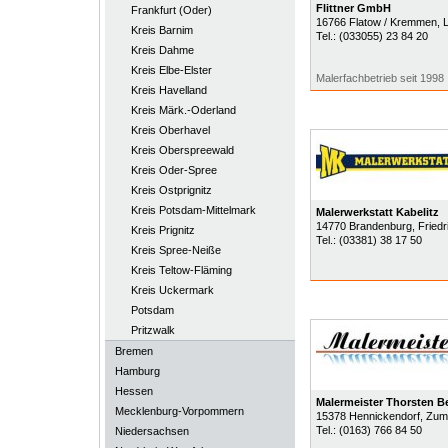
Flittner GmbH
Frankfurt (Oder)
16766
Flatow / Kremmen
, 
Kreis Barnim
Tel.:
(033055) 23 84 20
Kreis Dahme
Kreis Elbe-Elster
Malerfachbetrieb seit 1998
Kreis Havelland
Kreis Märk.-Oderland
Kreis Oberhavel
Kreis Oberspreewald
Kreis Oder-Spree
Kreis Ostprignitz
Kreis Potsdam-Mittelmark
Malerwerkstatt Kabelitz
14770
Brandenburg
, Fried
Kreis Prignitz
Tel.:
(03381) 38 17 50
Kreis Spree-Neiße
Kreis Teltow-Fläming
Kreis Uckermark
Potsdam
Pritzwalk
Bremen
Hamburg
Hessen
Malermeister Thorsten B
Mecklenburg-Vorpommern
15378
Hennickendorf
, Zum
Tel.:
(0163) 766 84 50
Niedersachsen