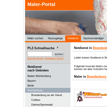
Maler-Portal
Maler suchen
Neuzugänge
Notdienst
Sachverständiger
Notdienst in
Brandenb
PLZ-Schnellsuche
Leider keinen Notdienst in 
Google Suche
Erweiterte Suche
Folgende Inserate bieten zwa
Notdienst
können sie aber trotzdem he
nach Gebieten
Baden-Württemberg
Maler in
Brandenburg
Bayern
Berlin
Brandenburg
Brandenburg an der Havel
Cottbus
Dahme/Spreewald