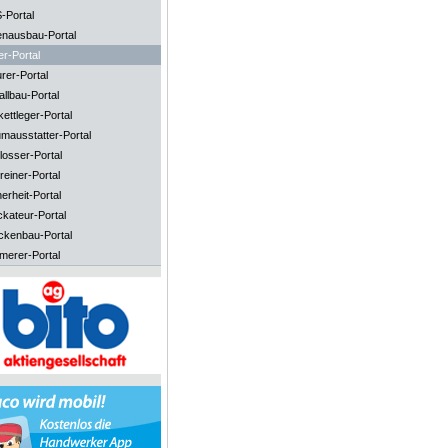
-Portal
enausbau-Portal
er-Portal
rer-Portal
llbau-Portal
ettleger-Portal
mausstatter-Portal
losser-Portal
reiner-Portal
erheit-Portal
ckateur-Portal
ckenbau-Portal
merer-Portal