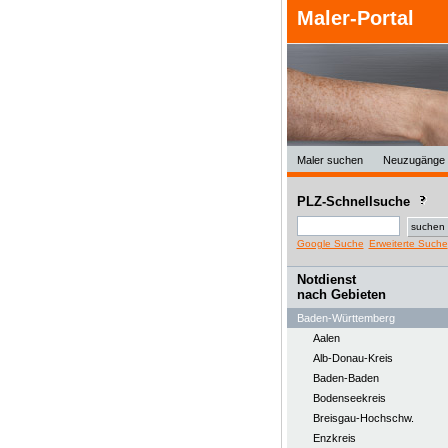
Maler-Portal
Maler suchen
Neuzugänge
PLZ-Schnellsuche
Google Suche
Erweiterte Suche
Notdienst
nach Gebieten
Baden-Württemberg
Aalen
Alb-Donau-Kreis
Baden-Baden
Bodenseekreis
Breisgau-Hochschw.
Enzkreis