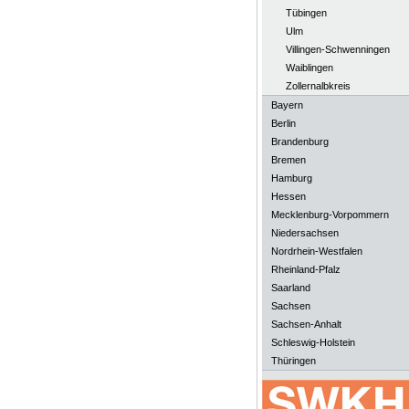
Tübingen
Ulm
Villingen-Schwenningen
Waiblingen
Zollernalbkreis
Bayern
Berlin
Brandenburg
Bremen
Hamburg
Hessen
Mecklenburg-Vorpommern
Niedersachsen
Nordrhein-Westfalen
Rheinland-Pfalz
Saarland
Sachsen
Sachsen-Anhalt
Schleswig-Holstein
Thüringen