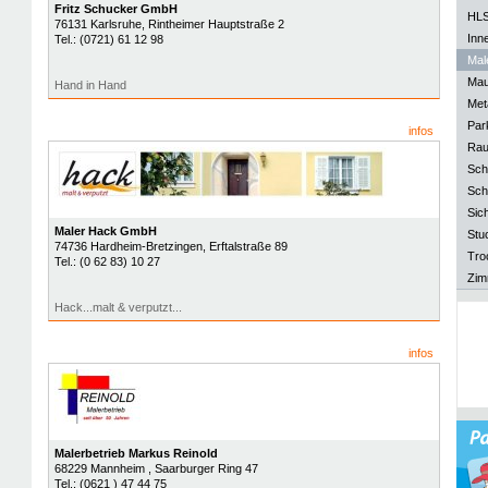
Fritz Schucker GmbH
HLS
76131
Karlsruhe
, Rintheimer Hauptstraße 2
Inn
Tel.:
(0721) 61 12 98
Mal
Mau
Hand in Hand
Meta
Park
infos
Rau
Sch
Sch
Sich
Maler Hack GmbH
Stu
74736
Hardheim-Bretzingen
, Erftalstraße 89
Tro
Tel.:
(0 62 83) 10 27
Zim
Hack...malt & verputzt...
infos
Malerbetrieb Markus Reinold
68229
Mannheim
, Saarburger Ring 47
Tel.:
(0621 ) 47 44 75