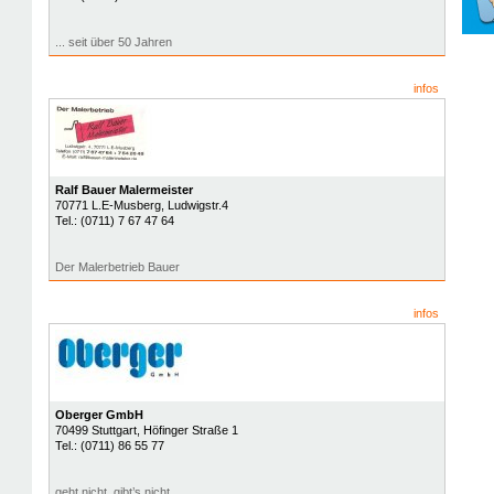
... seit über 50 Jahren
infos
Ralf Bauer Malermeister
70771
L.E-Musberg
, Ludwigstr.4
Tel.:
(0711) 7 67 47 64
Der Malerbetrieb Bauer
infos
Oberger GmbH
70499
Stuttgart
, Höfinger Straße 1
Tel.:
(0711) 86 55 77
geht nicht, gibt’s nicht