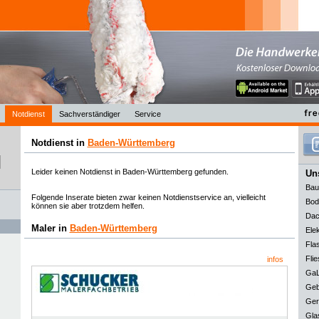
Notdienst
Sachverständiger
Service
Notdienst in
Baden-Württemberg
Leider keinen Notdienst in Baden-Württemberg gefunden.
Uns
Bau
Folgende Inserate bieten zwar keinen Notdienstservice an, vielleicht
Bod
können sie aber trotzdem helfen.
Dac
Maler in
Baden-Württemberg
Elek
Fla
Flie
infos
GaL
Geb
Ger
Gla