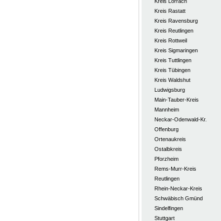
Kreis Lörrach
Kreis Rastatt
Kreis Ravensburg
Kreis Reutlingen
Kreis Rottweil
Kreis Sigmaringen
Kreis Tuttlingen
Kreis Tübingen
Kreis Waldshut
Ludwigsburg
Main-Tauber-Kreis
Mannheim
Neckar-Odenwald-Kr.
Offenburg
Ortenaukreis
Ostalbkreis
Pforzheim
Rems-Murr-Kreis
Reutlingen
Rhein-Neckar-Kreis
Schwäbisch Gmünd
Sindelfingen
Stuttgart