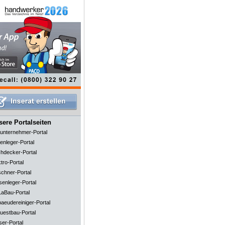
ere Portalseiten
unternehmer-Portal
enleger-Portal
hdecker-Portal
tro-Portal
schner-Portal
senleger-Portal
aBau-Portal
aeudereiniger-Portal
uestbau-Portal
ser-Portal