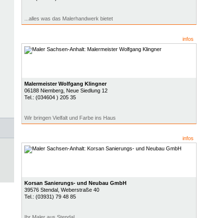
...alles was das Malerhandwerk bietet
infos
Malermeister Wolfgang Klingner
06188
Niemberg
, Neue Siedlung 12
Tel.:
(034604 ) 205 35
Wir bringen Vielfalt und Farbe ins Haus
infos
Korsan Sanierungs- und Neubau GmbH
39576
Stendal
, Weberstraße 40
Tel.:
(03931) 79 48 85
Ihr Maler aus Stendal