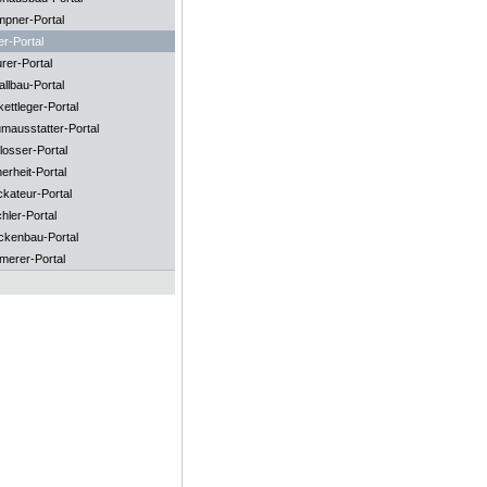
mpner-Portal
er-Portal
rer-Portal
llbau-Portal
ettleger-Portal
mausstatter-Portal
losser-Portal
erheit-Portal
ckateur-Portal
hler-Portal
ckenbau-Portal
merer-Portal