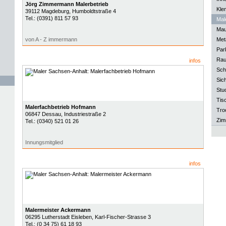
Jörg Zimmermann Malerbetrieb
Kle
39112
Magdeburg
, Humboldtstraße 4
Tel.:
(0391) 811 57 93
Mal
Mau
von A - Z immermann
Meta
Park
Rau
infos
Sch
Sich
Stu
Tisc
Malerfachbetrieb Hofmann
Tro
06847
Dessau
, Industriestraße 2
Zim
Tel.:
(0340) 521 01 26
Innungsmitglied
infos
Malermeister Ackermann
06295
Lutherstadt Eisleben
, Karl-Fischer-Strasse 3
Tel.:
(0 34 75) 61 18 93