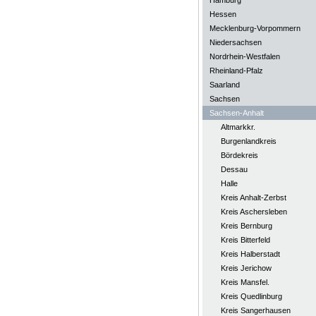
Hamburg
Hessen
Mecklenburg-Vorpommern
Niedersachsen
Nordrhein-Westfalen
Rheinland-Pfalz
Saarland
Sachsen
Sachsen-Anhalt
Altmarkkr.
Burgenlandkreis
Bördekreis
Dessau
Halle
Kreis Anhalt-Zerbst
Kreis Aschersleben
Kreis Bernburg
Kreis Bitterfeld
Kreis Halberstadt
Kreis Jerichow
Kreis Mansfel.
Kreis Quedlinburg
Kreis Sangerhausen