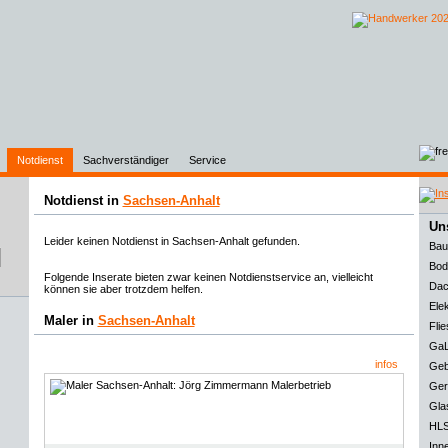
Notdienst
Sachverständiger
Service
Notdienst in
Sachsen-Anhalt
Uns
Leider keinen Notdienst in Sachsen-Anhalt gefunden.
Bau
Bod
Folgende Inserate bieten zwar keinen Notdienstservice an, vielleicht
Dac
können sie aber trotzdem helfen.
Elek
Maler in
Sachsen-Anhalt
Flie
GaL
infos
Geb
Ger
Gla
HLS
Inn