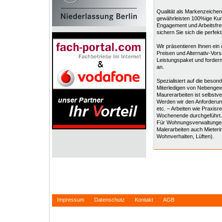
Qualität als Markenzeichen:
gewährleisten 100%ige Kun
Engagement und Arbeitsfreu
sichern Sie sich die perfe
Wir präsentieren Ihnen ein d
Preisen und Alternativ-Vor
Leistungspaket und fordern
an.
Spezialisiert auf die beso
Miterledigen von Nebengew
Maurerarbeiten ist selbstve
Werden wir den Anforderung
etc. – Arbeiten wie Praxi
Wochenende durchgeführt.
Für Wohnungsverwaltungen
Malerarbeiten auch Mieterin
Wohnverhalten, Lüften).
Impressum
Datenschutz
Kontakt
AGB