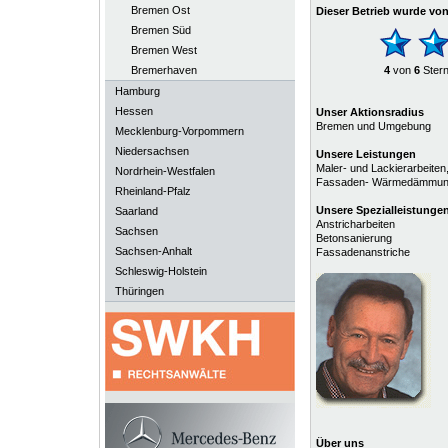
Bremen Ost
Dieser Betrieb wurde vo
Bremen Süd
Bremen West
Bremerhaven
4
von
6
Ster
Hamburg
Hessen
Unser Aktionsradius
Bremen und Umgebung
Mecklenburg-Vorpommern
Niedersachsen
Unsere Leistungen
Maler- und Lackierarbeiten
Nordrhein-Westfalen
Fassaden- Wärmedämmung, 
Rheinland-Pfalz
Unsere
Spezialleistunge
Saarland
Anstricharbeiten
Sachsen
Betonsanierung
Sachsen-Anhalt
Fassadenanstriche
Schleswig-Holstein
Thüringen
Über uns