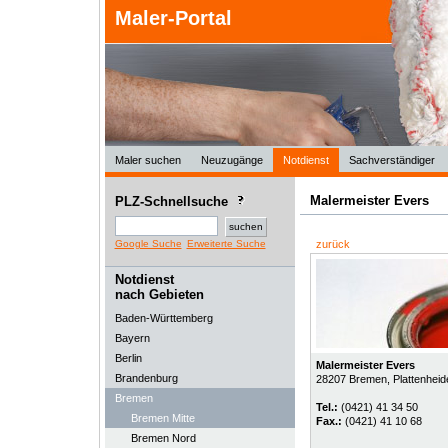
Maler-Portal
Maler suchen
Neuzugänge
Notdienst
Sachverständiger
Malermeister Evers
PLZ-Schnellsuche
Google Suche
Erweiterte Suche
zurück
Notdienst
nach Gebieten
Baden-Württemberg
Bayern
Berlin
Malermeister Evers
Brandenburg
28207
Bremen
, Plattenheid
Bremen
Tel.:
(0421) 41 34 50
Bremen Mitte
Fax.:
(0421) 41 10 68
Bremen Nord