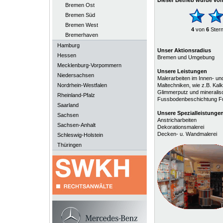
Dieser Betrieb wurde vo
Bremen Ost
Bremen Süd
Bremen West
4
von
6
Ster
Bremerhaven
Hamburg
Unser Aktionsradius
Hessen
Bremen und Umgebung
Mecklenburg-Vorpommern
Unsere Leistungen
Niedersachsen
Malerarbeiten im Innen- un
Nordrhein-Westfalen
Maltechniken, wie z.B. Kal
Glimmerputz und mineralis
Rheinland-Pfalz
Fussbodenbeschichtung Fu
Saarland
Unsere
Spezialleistunge
Sachsen
Anstricharbeiten
Sachsen-Anhalt
Dekorationsmalerei
Decken- u. Wandmalerei
Schleswig-Holstein
Thüringen