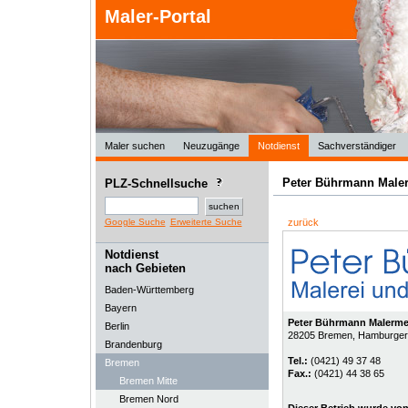
Maler-Portal
Maler suchen
Neuzugänge
Notdienst
Sachverständiger
Peter Bührmann Maler
PLZ-Schnellsuche
Google Suche
Erweiterte Suche
zurück
Notdienst
nach Gebieten
Baden-Württemberg
Bayern
Peter Bührmann Malerme
Berlin
28205
Bremen
, Hamburger 
Brandenburg
Tel.:
(0421) 49 37 48
Bremen
Fax.:
(0421) 44 38 65
Bremen Mitte
Bremen Nord