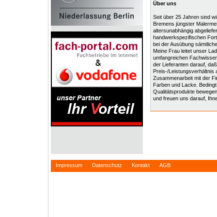
Über uns
Seit über 25 Jahren sind w
Bremens jüngster Malermei
altersunabhängig abgeliefe
handwerkspezifischen Fort-
bei der Ausübung sämtlicher
Meine Frau leitet unser La
umfangreichen Fachwissen g
der Lieferanten darauf, d
Preis-/Leistungsverhältnis
Zusammenarbeit mit der Fi
Farben und Lacke. Bedingt 
Qualitätsprodukte bewegen
und freuen uns darauf, Ihnen
Impressum
Datenschutz
Kontakt
AGB