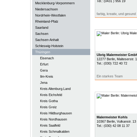
Tel.:
(0431 ) 956 19
Mecklenburg-Vorpommern
Niedersachsen
farbig, kreativ, und gesund
Nordrhein-Westfalen
Rheinland-Pfalz
Saarland
Sachsen
Sachsen-Anhalt
Schleswig-Holstein
Thüringen
Ubrig Malermeister Gmb
Eisenach
12277
Berlin
, Malteserstr. 
Tel.:
(030) 722 40 72
Erfurt
Gera
Ein starkes Team
Ilm-Kreis
Jena
Kreis Altenburg.Land
Kreis Eichsfeld
Kreis Gotha
Kreis Greiz
Kreis Hildburghausen
Malermeister Kohls
Kreis Nordhausen
10367
Berlin
, Vulkanstr. 13
Kreis Saalfeld
Tel.:
(030) 42 08 11 37
Kreis Schmalkalden