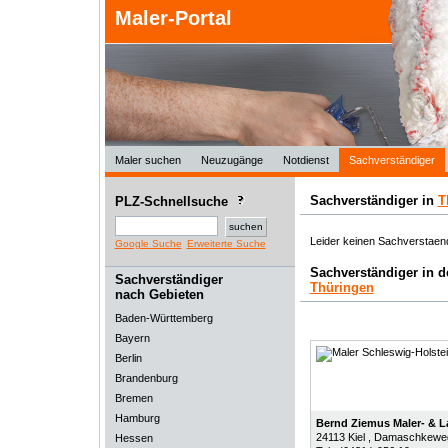
Maler-Portal
Maler suchen
Neuzugänge
Notdienst
Sachverständiger
Sachverständiger in
T
PLZ-Schnellsuche
Leider keinen Sachverstaend
Google Suche
Erweiterte Suche
Sachverständiger in 
Sachverständiger
Thüringen
nach Gebieten
Baden-Württemberg
Bayern
Berlin
Brandenburg
Bremen
Hamburg
Bernd Ziemus Maler- & L
24113
Kiel
, Damaschkewe
Hessen