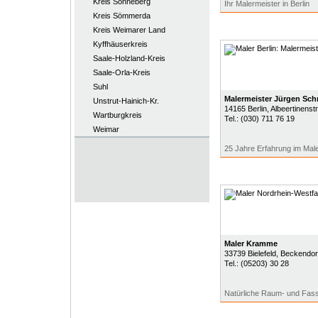
Kreis Sonneberg
Ihr Malermeister in Berlin
Kreis Sömmerda
Kreis Weimarer Land
Kyffhäuserkreis
Saale-Holzland-Kreis
Saale-Orla-Kreis
Suhl
Malermeister Jürgen Sch
Unstrut-Hainich-Kr.
14165
Berlin
, Albeertinenstr
Wartburgkreis
Tel.:
(030) 711 76 19
Weimar
25 Jahre Erfahrung im Ma
Maler Kramme
33739
Bielefeld
, Beckendorf
Tel.:
(05203) 30 28
Natürliche Raum- und Fass