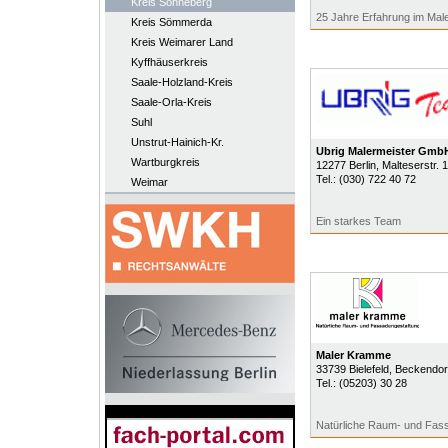
Kreis Sonneberg
25 Jahre Erfahrung im Ma
Kreis Sömmerda
Kreis Weimarer Land
Kyffhäuserkreis
Saale-Holzland-Kreis
Saale-Orla-Kreis
Suhl
Unstrut-Hainich-Kr.
Ubrig Malermeister Gmb
Wartburgkreis
12277
Berlin
, Malteserstr. 
Tel.:
(030) 722 40 72
Weimar
Ein starkes Team
Maler Kramme
33739
Bielefeld
, Beckendorf
Tel.:
(05203) 30 28
Natürliche Raum- und Fass