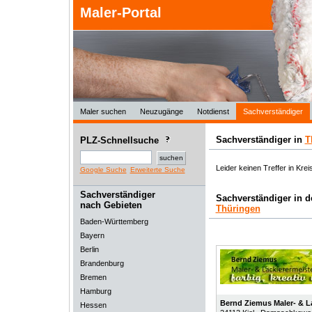
Maler-Portal
Maler suchen
Neuzugänge
Notdienst
Sachverständiger
Sachverständiger in
T
PLZ-Schnellsuche
Leider keinen Treffer in Kre
Google Suche
Erweiterte Suche
Sachverständiger
Sachverständiger in 
nach Gebieten
Thüringen
Baden-Württemberg
Bayern
Berlin
Brandenburg
Bremen
Hamburg
Bernd Ziemus Maler- & L
Hessen