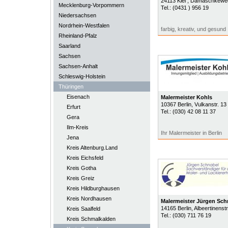
24113
Kiel
, Damaschkewe
Mecklenburg-Vorpommern
Tel.:
(0431 ) 956 19
Niedersachsen
Nordrhein-Westfalen
farbig, kreativ, und gesund
Rheinland-Pfalz
Saarland
Sachsen
Sachsen-Anhalt
Schleswig-Holstein
Thüringen
Eisenach
Malermeister Kohls
10367
Berlin
, Vulkanstr. 13
Erfurt
Tel.:
(030) 42 08 11 37
Gera
Ilm-Kreis
Ihr Malermeister in Berlin
Jena
Kreis Altenburg.Land
Kreis Eichsfeld
Kreis Gotha
Kreis Greiz
Kreis Hildburghausen
Kreis Nordhausen
Malermeister Jürgen Sch
14165
Berlin
, Albeertinenstr
Kreis Saalfeld
Tel.:
(030) 711 76 19
Kreis Schmalkalden