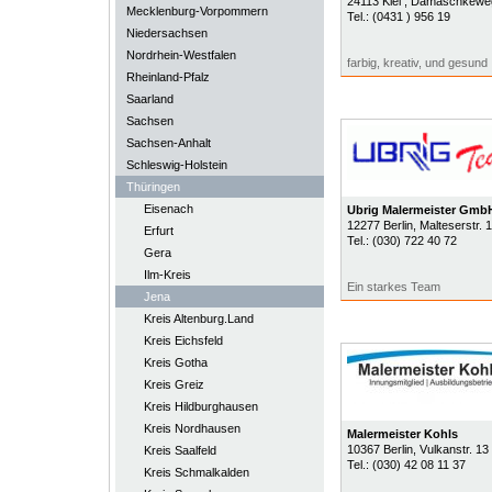
24113
Kiel
, Damaschkewe
Mecklenburg-Vorpommern
Tel.:
(0431 ) 956 19
Niedersachsen
Nordrhein-Westfalen
farbig, kreativ, und gesund
Rheinland-Pfalz
Saarland
Sachsen
Sachsen-Anhalt
Schleswig-Holstein
Thüringen
Eisenach
Ubrig Malermeister Gmb
12277
Berlin
, Malteserstr. 
Erfurt
Tel.:
(030) 722 40 72
Gera
Ilm-Kreis
Ein starkes Team
Jena
Kreis Altenburg.Land
Kreis Eichsfeld
Kreis Gotha
Kreis Greiz
Kreis Hildburghausen
Kreis Nordhausen
Malermeister Kohls
10367
Berlin
, Vulkanstr. 13
Kreis Saalfeld
Tel.:
(030) 42 08 11 37
Kreis Schmalkalden