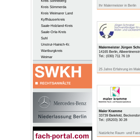
Kreis Sonneberg
Ihr Malermeister in Berlin
Kreis Sömmerda
Kreis Weimarer Land
Kyffhäuserkreis
Saale-Holzland-Kreis
Saale-Orla-Kreis
Suhl
Unstrut-Hainich-Kr.
Malermeister Jürgen Sch
Wartburgkreis
14165
Berlin
, Albeertinenstr
Tel.:
(030) 711 76 19
Weimar
25 Jahre Erfahrung im Ma
Maler Kramme
33739
Bielefeld
, Beckendorf
Tel.:
(05203) 30 28
Natürliche Raum- und Fass