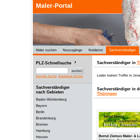
Maler-Portal
Maler suchen
Neuzugänge
Notdienst
Sachverständiger
Sachverständiger in
T
PLZ-Schnellsuche
Leider keinen Treffer in Jen
Google Suche
Erweiterte Suche
Sachverständiger
Sachverständiger in 
nach Gebieten
Thüringen
Baden-Württemberg
Bayern
Berlin
Brandenburg
Bremen
Hamburg
Bernd Ziemus Maler- & L
Hessen