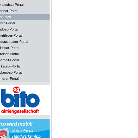
enausbau-Portal
mpner-Portal
er-Portal
rer-Portal
llbau-Portal
ettleger-Portal
mausstatter-Portal
losser-Portal
reiner-Portal
erheit-Portal
ckateur-Portal
ckenbau-Portal
merer-Portal