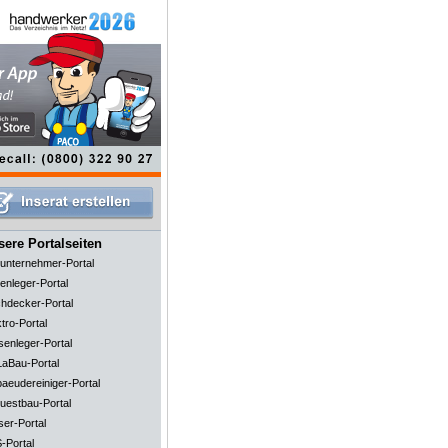
ere Portalseiten
unternehmer-Portal
enleger-Portal
hdecker-Portal
tro-Portal
senleger-Portal
aBau-Portal
aeudereiniger-Portal
uestbau-Portal
ser-Portal
-Portal