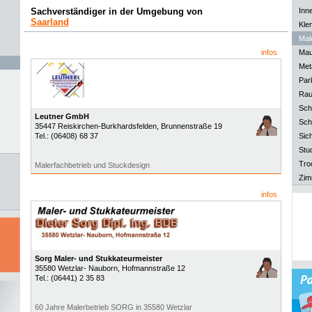
Sachverständiger in der Umgebung von
Inn
Saarland
Kle
Mal
infos
Mau
Meta
Park
Rau
Sch
Leutner GmbH
Sch
35447
Reiskirchen-Burkhardsfelden
, Brunnenstraße 19
Tel.:
(06408) 68 37
Sich
Stu
Tro
Malerfachbetrieb und Stuckdesign
Zim
infos
Sorg Maler- und Stukkateurmeister
35580
Wetzlar- Nauborn
, Hofmannstraße 12
Tel.:
(06441) 2 35 83
60 Jahre Malerbetrieb SORG in 35580 Wetzlar