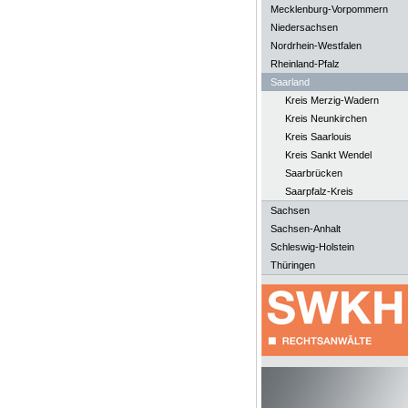
Mecklenburg-Vorpommern
Niedersachsen
Nordrhein-Westfalen
Rheinland-Pfalz
Saarland
Kreis Merzig-Wadern
Kreis Neunkirchen
Kreis Saarlouis
Kreis Sankt Wendel
Saarbrücken
Saarpfalz-Kreis
Sachsen
Sachsen-Anhalt
Schleswig-Holstein
Thüringen