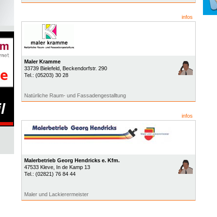
infos
Maler Kramme
33739
Bielefeld
, Beckendorfstr. 290
Tel.:
(05203) 30 28
Natürliche Raum- und Fassadengestalltung
infos
Malerbetrieb Georg Hendricks e. Kfm.
47533
Kleve
, In de Kamp 13
Tel.:
(02821) 76 84 44
Maler und Lackierermeister