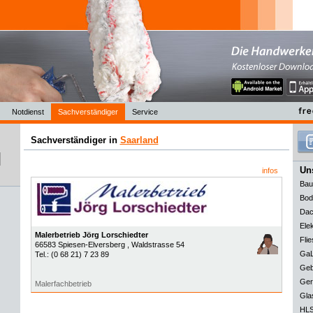
Notdienst
Sachverständiger
Service
Sachverständiger in
Saarland
Uns
infos
Bau
Bod
Dac
Elek
Malerbetrieb Jörg Lorschiedter
Flie
66583
Spiesen-Elversberg
, Waldstrasse 54
GaL
Tel.:
(0 68 21) 7 23 89
Geb
Ger
Malerfachbetrieb
Gla
HLS