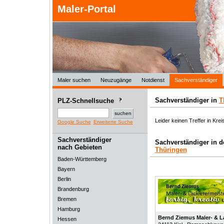
Maler-Portal
Maler suchen
Neuzugänge
Notdienst
Sachverständiger
Sachverständiger in
T
PLZ-Schnellsuche
Leider keinen Treffer in Krei
Google Suche
Erweiterte Suche
Sachverständiger
Sachverständiger in 
nach Gebieten
Thüringen
Baden-Württemberg
Bayern
Berlin
Brandenburg
Bremen
Hamburg
Bernd Ziemus Maler- & L
Hessen