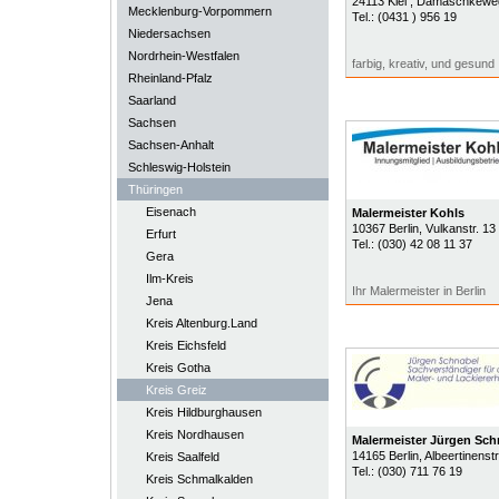
24113
Kiel
, Damaschkewe
Mecklenburg-Vorpommern
Tel.:
(0431 ) 956 19
Niedersachsen
Nordrhein-Westfalen
farbig, kreativ, und gesund
Rheinland-Pfalz
Saarland
Sachsen
Sachsen-Anhalt
Schleswig-Holstein
Thüringen
Eisenach
Malermeister Kohls
10367
Berlin
, Vulkanstr. 13
Erfurt
Tel.:
(030) 42 08 11 37
Gera
Ilm-Kreis
Ihr Malermeister in Berlin
Jena
Kreis Altenburg.Land
Kreis Eichsfeld
Kreis Gotha
Kreis Greiz
Kreis Hildburghausen
Kreis Nordhausen
Malermeister Jürgen Sch
14165
Berlin
, Albeertinenstr
Kreis Saalfeld
Tel.:
(030) 711 76 19
Kreis Schmalkalden