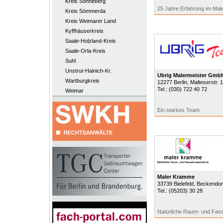
Kreis Sonneberg
25 Jahre Erfahrung im Ma
Kreis Sömmerda
Kreis Weimarer Land
Kyffhäuserkreis
Saale-Holzland-Kreis
Saale-Orla-Kreis
Suhl
Unstrut-Hainich-Kr.
Ubrig Malermeister Gmb
Wartburgkreis
12277
Berlin
, Malteserstr. 
Tel.:
(030) 722 40 72
Weimar
Ein starkes Team
Maler Kramme
33739
Bielefeld
, Beckendorf
Tel.:
(05203) 30 28
Natürliche Raum- und Fass