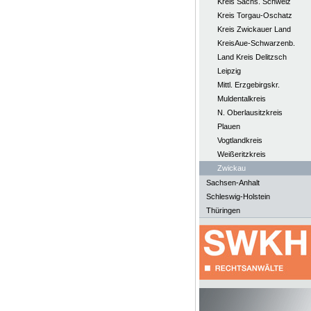
Kreis Sächs. Schweiz
Kreis Torgau-Oschatz
Kreis Zwickauer Land
KreisAue-Schwarzenb.
Land Kreis Delitzsch
Leipzig
Mittl. Erzgebirgskr.
Muldentalkreis
N. Oberlausitzkreis
Plauen
Vogtlandkreis
Weißeritzkreis
Zwickau
Sachsen-Anhalt
Schleswig-Holstein
Thüringen