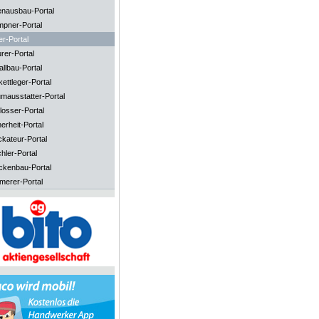
enausbau-Portal
mpner-Portal
er-Portal
rer-Portal
llbau-Portal
ettleger-Portal
mausstatter-Portal
losser-Portal
erheit-Portal
ckateur-Portal
hler-Portal
ckenbau-Portal
merer-Portal