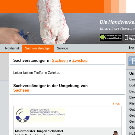
Notdienst
Sachverständiger
Service
Sachverständiger in
Sachsen
»
Zwickau
Leider keinen Treffer in Zwickau
Uns
Bau
Sachverständiger in der Umgebung von
Bod
Sachsen
Dac
Elek
infos
Flie
GaL
Geb
Ger
Gla
Malermeister Jürgen Schnabel
HLS