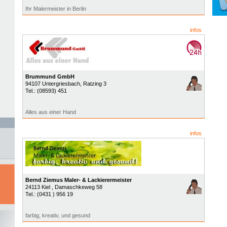
Ihr Malermeister in Berlin
infos
Brummund GmbH
94107
Untergriesbach
, Ratzing 3
Tel.:
(08593) 451
Alles aus einer Hand
infos
Bernd Ziemus Maler- & Lackierermeister
24113
Kiel
, Damaschkeweg 58
Tel.:
(0431 ) 956 19
farbig, kreativ, und gesund