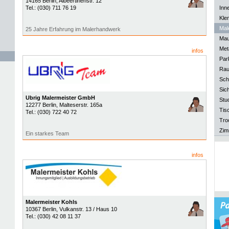
14165
Berlin
, Albeertinenstr. 12
Tel.:
(030) 711 76 19
Inn
Kle
Mal
25 Jahre Erfahrung im Malerhandwerk
Mau
Meta
infos
Park
Rau
Sch
Sich
Ubrig Malermeister GmbH
Stu
12277
Berlin
, Malteserstr. 165a
Tisc
Tel.:
(030) 722 40 72
Tro
Zim
Ein starkes Team
infos
Malermeister Kohls
10367
Berlin
, Vulkanstr. 13 / Haus 10
Tel.:
(030) 42 08 11 37