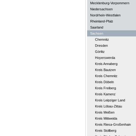
Mecklenburg-Vorpommern
Niedersachsen
Nordrhein-Westfalen
Rheinland-Pfalz
Saarland
Sachsen
Chemnitz
Dresden
Görlitz
Hoyerswerda
Kreis Annaberg
Kreis Bautzen
Kreis Chemnitz
Kreis Döbeln
Kreis Freiberg
Kreis Kamenz
Kreis Leipziger Land
Kreis Löbau-Zittau
Kreis Meißen
Kreis Mittweida
Kreis Riesa-Großenhain
Kreis Stollberg