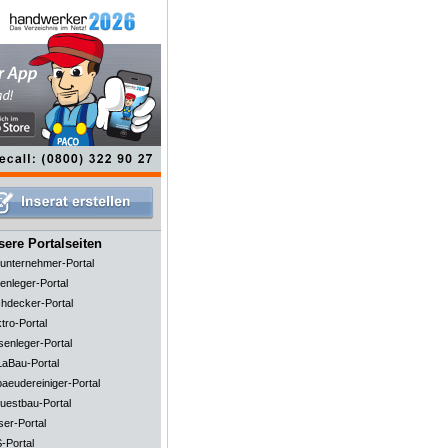
ere Portalseiten
unternehmer-Portal
enleger-Portal
hdecker-Portal
tro-Portal
senleger-Portal
aBau-Portal
aeudereiniger-Portal
uestbau-Portal
ser-Portal
-Portal