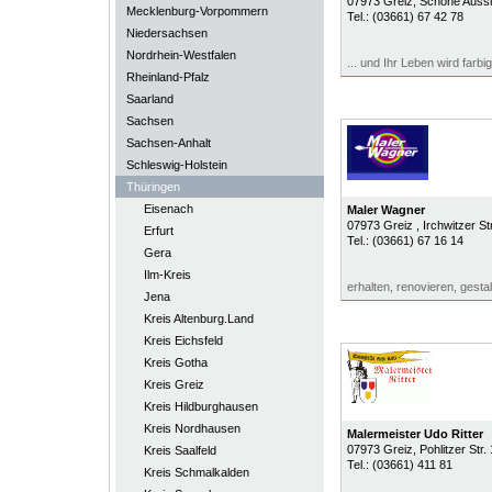
07973
Greiz
, Schöne Aussi
Mecklenburg-Vorpommern
Tel.:
(03661) 67 42 78
Niedersachsen
Nordrhein-Westfalen
... und Ihr Leben wird farbig
Rheinland-Pfalz
Saarland
Sachsen
Sachsen-Anhalt
Schleswig-Holstein
Thüringen
Eisenach
Maler Wagner
07973
Greiz
, Irchwitzer S
Erfurt
Tel.:
(03661) 67 16 14
Gera
Ilm-Kreis
erhalten, renovieren, gesta
Jena
Kreis Altenburg.Land
Kreis Eichsfeld
Kreis Gotha
Kreis Greiz
Kreis Hildburghausen
Kreis Nordhausen
Malermeister Udo Ritter
07973
Greiz
, Pohlitzer Str.
Kreis Saalfeld
Tel.:
(03661) 411 81
Kreis Schmalkalden