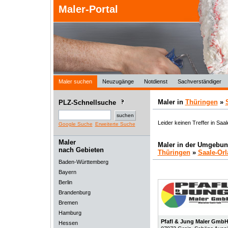
Maler-Portal
Maler suchen
Neuzugänge
Notdienst
Sachverständiger
Maler in
Thüringen
»
PLZ-Schnellsuche
Leider keinen Treffer in Saa
Google Suche
Erweiterte Suche
Maler
Maler in der Umgebun
nach Gebieten
Thüringen
»
Saale-Orl
Baden-Württemberg
Bayern
Berlin
Brandenburg
Bremen
Hamburg
Pfafl & Jung Maler Gmb
Hessen