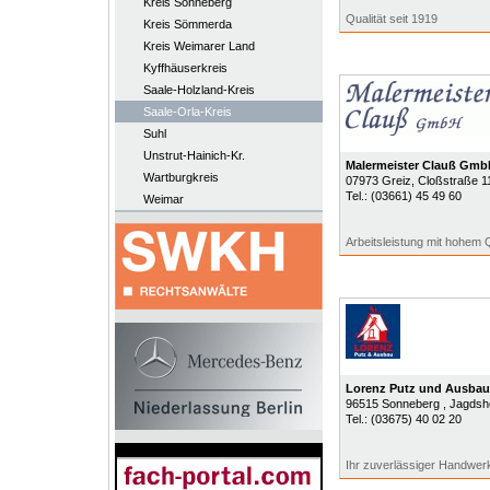
Kreis Sonneberg
Qualität seit 1919
Kreis Sömmerda
Kreis Weimarer Land
Kyffhäuserkreis
Saale-Holzland-Kreis
Saale-Orla-Kreis
Suhl
Unstrut-Hainich-Kr.
Malermeister Clauß Gmb
Wartburgkreis
07973
Greiz
, Cloßstraße 1
Tel.:
(03661) 45 49 60
Weimar
Arbeitsleistung mit hohem 
Lorenz Putz und Ausba
96515
Sonneberg
, Jagdsh
Tel.:
(03675) 40 02 20
Ihr zuverlässiger Handwerk