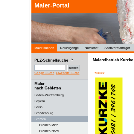
Maler-Portal
Maler suchen
Neuzugänge
Notdienst
Sachverständiger
Malereibetrieb Kurzk
PLZ-Schnellsuche
Google Suche
Erweiterte Suche
zurück
Maler
nach Gebieten
Baden-Württemberg
Bayern
Berlin
Brandenburg
Bremen
Bremen Mitte
Bremen Nord