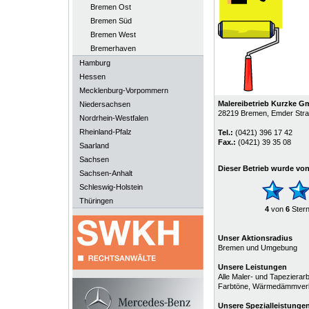
Bremen Ost
Bremen Süd
Bremen West
Bremerhaven
Hamburg
Hessen
Mecklenburg-Vorpommern
Malereibetrieb Kurzke 
Niedersachsen
28219
Bremen
, Emder Str
Nordrhein-Westfalen
Rheinland-Pfalz
Tel.:
(0421) 396 17 42
Fax.:
(0421) 39 35 08
Saarland
Sachsen
Dieser Betrieb wurde vo
Sachsen-Anhalt
Schleswig-Holstein
Thüringen
4
von
6
Ster
Unser Aktionsradius
Bremen und Umgebung
Unsere Leistungen
Alle Maler- und Tapezierar
Farbtöne, Wärmedämmverbu
Unsere
Spezialleistunge